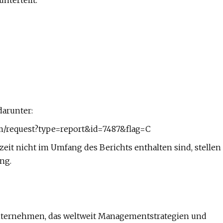
nterteilt:
darunter:
om/request?type=report&id=7487&flag=C
eit nicht im Umfang des Berichts enthalten sind, stellen
ng.
nternehmen, das weltweit Managementstrategien und