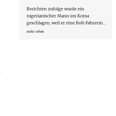
Berichten zufolge wurde ein
nigerianischer Mann ins Koma
geschlagen, weil er eine Bolt-Fahrerin
in Kenia angegriffen hatte
mehr sehen
r