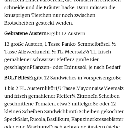
schneide und die Kräuter hacke. Dann müssen die
knusprigen Tierchen nur noch zwischen
Brotscheiben gesteckt werden.
Gebratene Austern
Ergibt 12 Austern
12 große Austern, 1 Tasse Panko-Semmelbrösel, ½
Tasse Allzweckmehl, ½ TL. Meersalz½ TL. frisch
gemahlener schwarzer Pfeffer2 große Eier,
geschlagenPflanzen- oder Erdnussöl, je nach Bedarf
BOLT Bites
Ergibt 12 Sandwiches in Vorspeisengröße
1 bis 2 EL. Austernlikör1/3 Tasse MayonnaiseMeersalz
und frisch gemahlener Pfeffer¼ ZitroneIn Scheiben
geschnittene Tomaten, etwa 3 mittelgroße oder 12
kleine6 Scheiben Sandwichbrot6 Scheiben gekochter
SpeckSalat, Rucola, Basilikum, Kapuzinerkresseblätter
oder eine MischungFrisch gebratene Austern (siehe